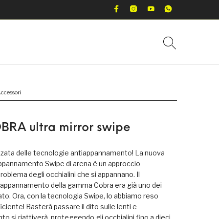
ccessori
BRA ultra mirror swipe
anzata delle tecnologie antiappannamento! La nuova
ppannamento Swipe di arena è un approccio
problema degli occhialini che si appannano. Il
iappannamento della gamma Cobra era già uno dei
ato. Ora, con la tecnologia Swipe, lo abbiamo reso
ficiente! Basterà passare il dito sulle lenti e
o si riattiverà, proteggendo gli occhialini fino a dieci