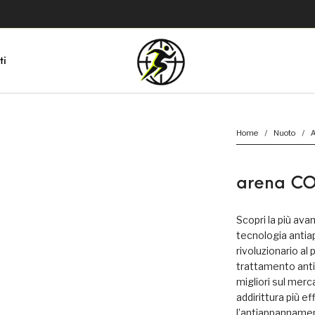
ti
Home
/
Nuoto
/
A
arena CO
Scopri la più av
tecnologia antia
rivoluzionario al 
trattamento ant
migliori sul merc
addirittura più ef
l’antiappannament