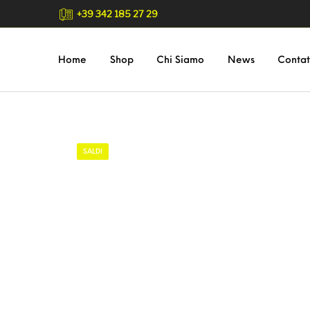
+39 342 185 27 29
Home
Shop
Chi Siamo
News
Contat
SALDI