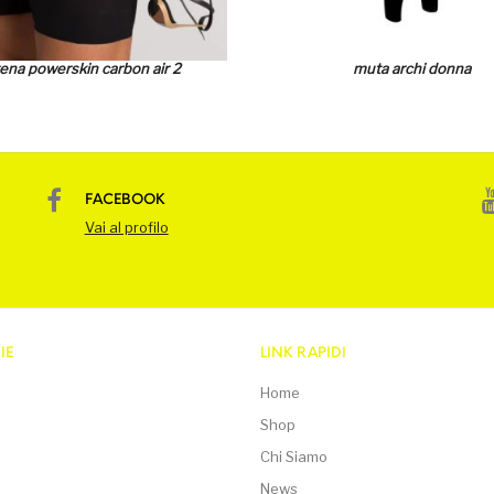
ena powerskin carbon air 2
muta archi donna
FACEBOOK
Vai al profilo
IE
LINK RAPIDI
Home
Shop
Chi Siamo
News