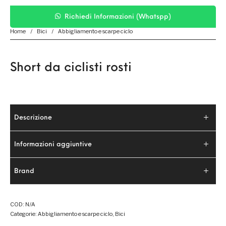
Richiedi Informazioni (Whatspp)
Home
/
Bici
/
Abbigliamento e scarpe ciclo
Short da ciclisti rosti
Descrizione
Informazioni aggiuntive
Brand
COD:
N/A
Categorie:
Abbigliamento e scarpe ciclo
,
Bici