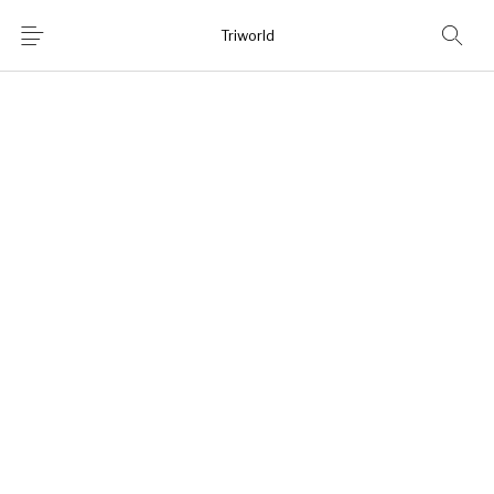
Triworld
Home
Shop
Chi Siamo
News
Contatti