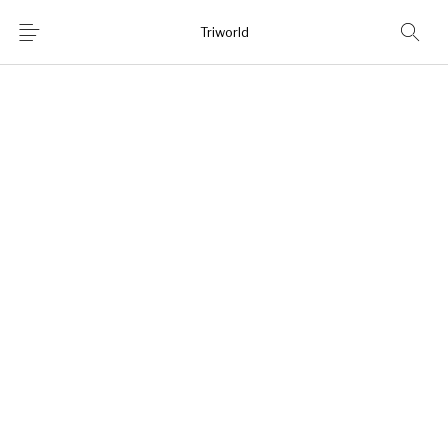
Triworld
Home
Shop
Chi Siamo
News
Contatti