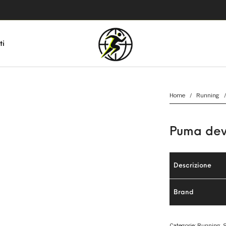
ti
Home
/
Running
/
Puma devi
Descrizione
Brand
Categorie:
Running
,
S