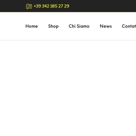
+39 342 185 27 29
Home
Shop
Chi Siamo
News
Contat