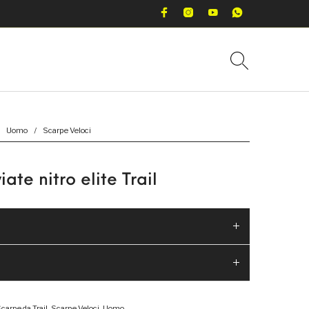
Uomo
/
Scarpe Veloci
ate nitro elite Trail
carpe da Trail
,
Scarpe Veloci
,
Uomo