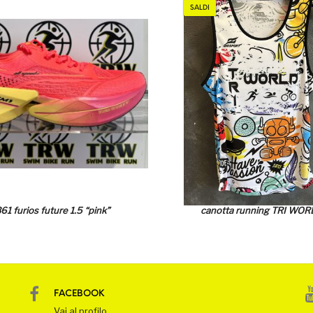
SALDI
61 furios future 1.5 “pink”
canotta running TRI WOR
FACEBOOK
Vai al profilo