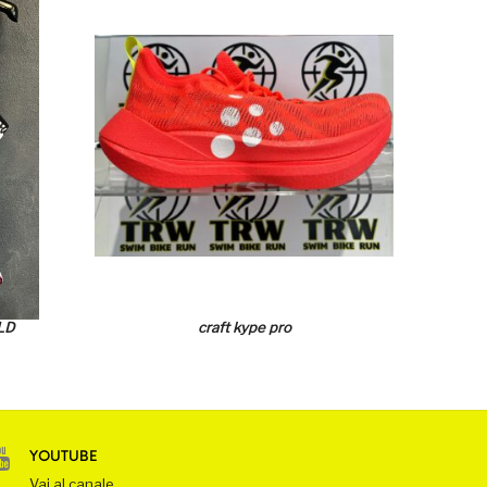
LD
craft kype pro
YOUTUBE
Vai al canale