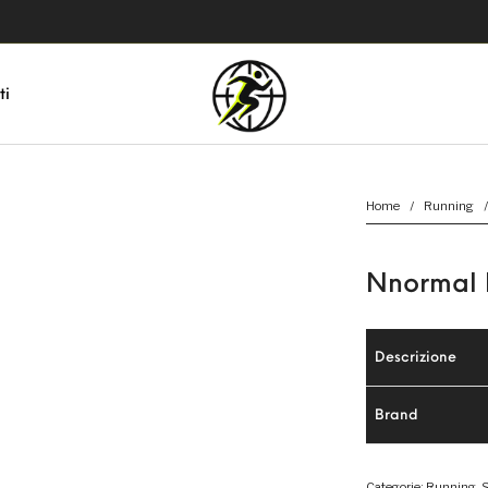
ti
Home
/
Running
/
Nnormal 
Descrizione
Brand
Categorie:
Running
,
S