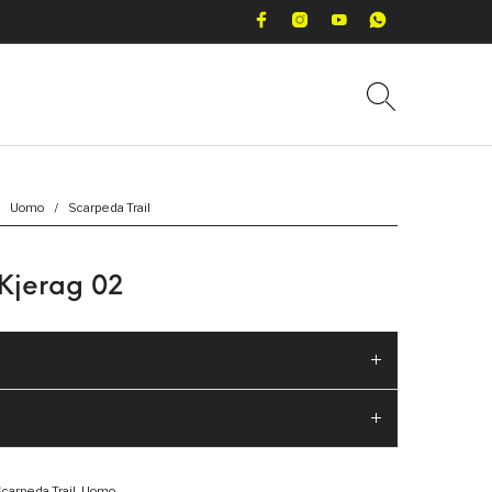
Uomo
/
Scarpe da Trail
Kjerag 02
carpe da Trail
,
Uomo