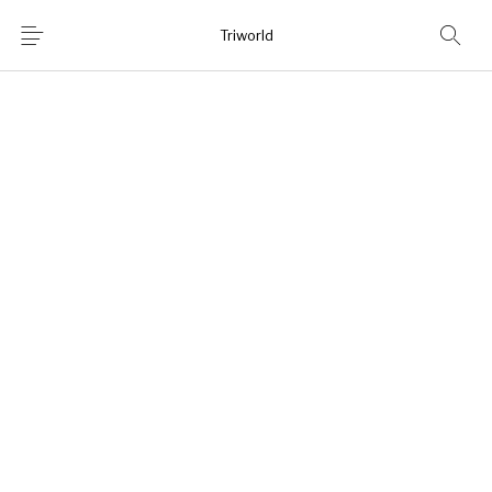
Triworld
Home
Shop
Chi Siamo
News
Contatti