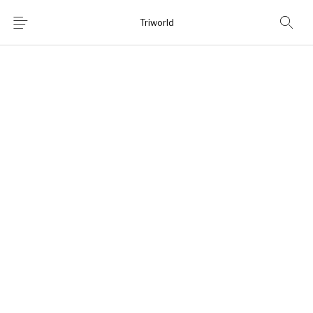
Triworld
Home
Shop
Chi Siamo
News
Contatti