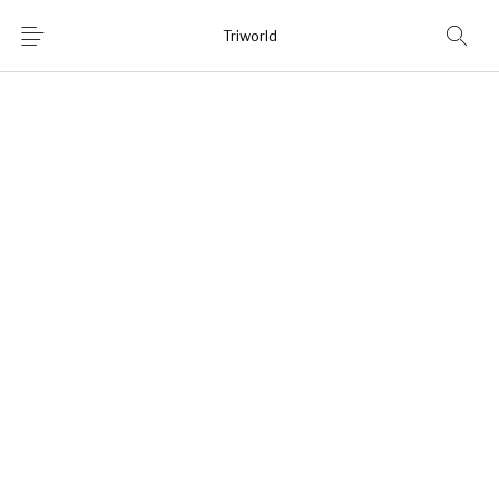
Triworld
Home
Shop
Chi Siamo
News
Contatti